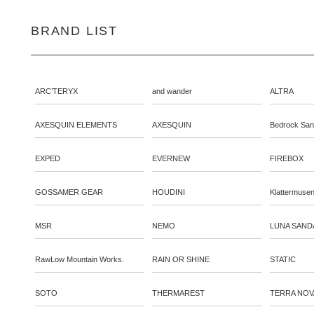
BRAND LIST
ARC’TERYX
and wander
ALTRA
AXESQUIN ELEMENTS
AXESQUIN
Bedrock San
EXPED
EVERNEW
FIREBOX
GOSSAMER GEAR
HOUDINI
Klattermuse
MSR
NEMO
LUNA SAND
RawLow Mountain Works.
RAIN OR SHINE
STATIC
SOTO
THERMAREST
TERRA NOV