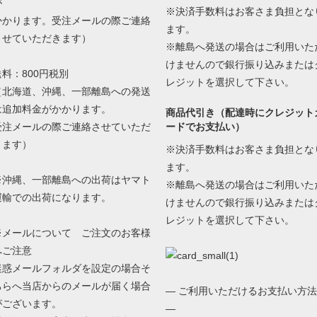
が
※決済手数料はお客さま負担とな
かかります。受注メールの際ご連絡
ます。
させていただきます）
※離島へ発送の場合はご利用いた
けませんので銀行振り込みまたは
送料：800円税別
レジットを選択して下さい。
（北海道、沖縄、一部離島への発送
は追加料金がかかります。
商品代引き（配達時にクレジット
受注メールの際ご連絡させていただ
ードでお支払い）
きます）
※決済手数料はお客さま負担とな
ます。
※沖縄、一部離島への出荷はヤマト
※離島へ発送の場合はご利用いた
運輸での出荷になります。
けませんので銀行振り込みまたは
レジットを選択して下さい。
※メールについて ご注文のお客様
へご注意
迷惑メールフォルダを設定の場合そ
ちらへ当店からのメールが届く場合
— ご利用いただけるお支払い方法
がございます。
—