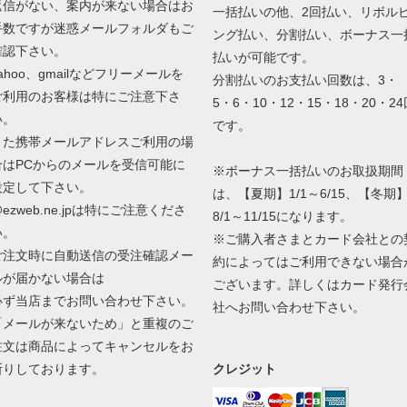
返信がない、案内が来ない場合はお
一括払いの他、2回払い、リボル
手数ですが迷惑メールフォルダもご
ング払い、分割払い、ボーナス一
確認下さい。
払いが可能です。
ahoo、gmailなどフリーメールを
分割払いのお支払い回数は、3・
ご利用のお客様は特にご注意下さ
5・6・10・12・15・18・20・24
い。
です。
また携帯メールアドレスご利用の場
合はPCからのメールを受信可能に
※ボーナス一括払いのお取扱期間
設定して下さい。
は、【夏期】1/1～6/15、【冬期
ezweb.ne.jpは特にご注意くださ
8/1～11/15になります。
い。
※ご購入者さまとカード会社との
ご注文時に自動送信の受注確認メー
約によってはご利用できない場合
ルが届かない場合は
ございます。詳しくはカード発行
必ず当店までお問い合わせ下さい。
社へお問い合わせ下さい。
「メールが来ないため」と重複のご
注文は商品によってキャンセルをお
断りしております。
クレジット