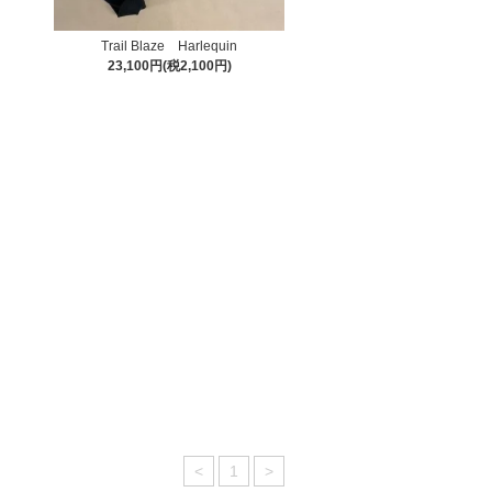
Trail Blaze Harlequin
23,100円(税2,100円)
<
1
>