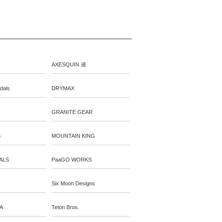
AXESQUIN 凌
dals
DRYMAX
GRANITE GEAR
n
MOUNTAIN KING
ALS
PaaGO WORKS
Six Moon Designs
A
Teton Bros.