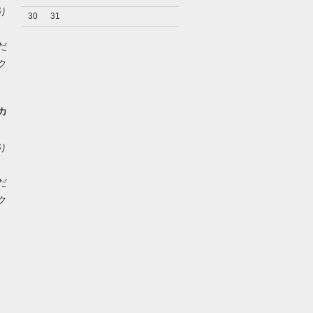
り
30
31
だ
ク
カ
り
だ
ク