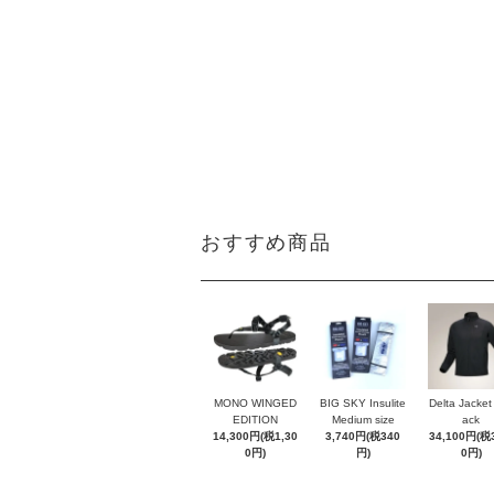
おすすめ商品
MONO WINGED
BIG SKY Insulite
Delta Jacke
EDITION
Medium size
ack
14,300円(税1,30
3,740円(税340
34,100円(税3
0円)
円)
0円)