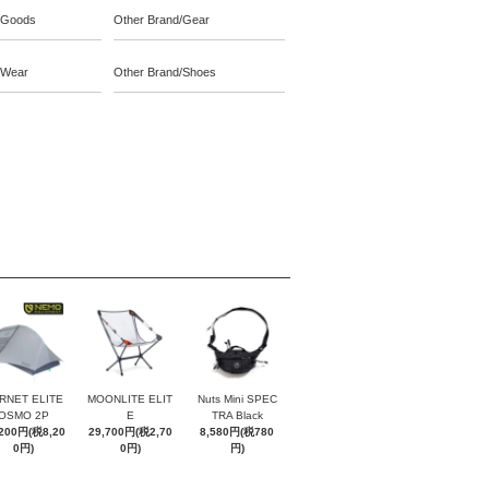
/Goods
Other Brand/Gear
/Wear
Other Brand/Shoes
RNET ELITE
MOONLITE ELIT
Nuts Mini SPEC
OSMO 2P
E
TRA Black
,200円(税8,20
29,700円(税2,70
8,580円(税780
0円)
0円)
円)