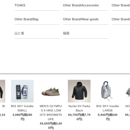
TOAKS
Other Brand/Accessories
Other Brand
Other Brand/Bag
Other Brand/Wear-goods
Other Brand
山と道
福袋
t Bl
BIG SKY Insulite
MEN'S OLYMPU
Nuclei SV Parka
BIG SKY Insulite
HO
SMALL
S 6 HIKE LOW
Black
LARGE
,10
3,080円(税280
GTX BROWN/TA
84,700円(税7,70
5,940円(税540
90
円)
UPE
0円)
円)
39,600円(税3,60
0円)