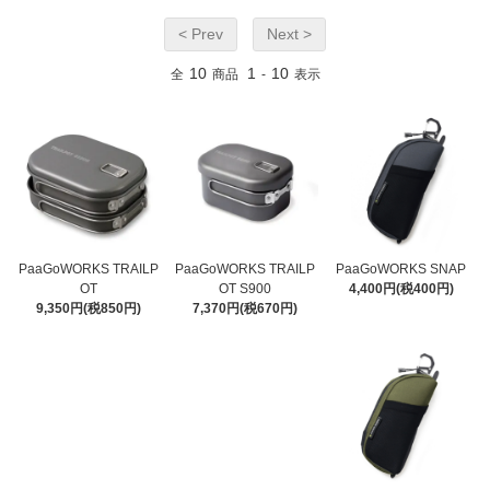
< Prev
Next >
10
1
10
全
商品
-
表示
PaaGoWORKS TRAILP
PaaGoWORKS TRAILP
PaaGoWORKS SNAP
OT
OT S900
4,400円(税400円)
9,350円(税850円)
7,370円(税670円)