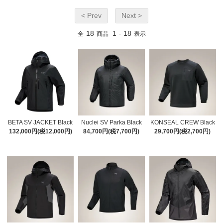
< Prev
Next >
18
1
18
全
商品
-
表示
BETA SV JACKET Black
Nuclei SV Parka Black
KONSEAL CREW Black
132,000円(税12,000円)
84,700円(税7,700円)
29,700円(税2,700円)