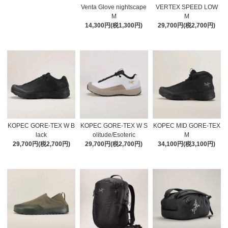
Venta Glove nightscape
VERTEX SPEED LOW
M
M
14,300円(税1,300円)
29,700円(税2,700円)
KOPEC GORE-TEX W B
KOPEC GORE-TEX W S
KOPEC MID GORE-TEX
lack
olitude/Esoteric
M
29,700円(税2,700円)
29,700円(税2,700円)
34,100円(税3,100円)