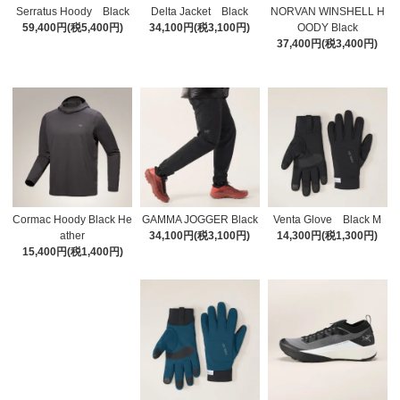
Serratus Hoody Black
Delta Jacket Black
NORVAN WINSHELL H
59,400円(税5,400円)
34,100円(税3,100円)
OODY Black
37,400円(税3,400円)
Cormac Hoody Black He
GAMMA JOGGER Black
Venta Glove Black M
ather
34,100円(税3,100円)
14,300円(税1,300円)
15,400円(税1,400円)