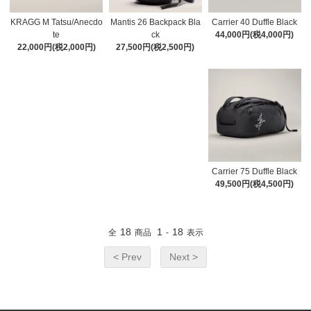
KRAGG M Tatsu/Anecdo
Mantis 26 Backpack Bla
Carrier 40 Duffle Black
te
ck
44,000円(税4,000円)
22,000円(税2,000円)
27,500円(税2,500円)
Carrier 75 Duffle Black
49,500円(税4,500円)
18
1
18
全
商品
-
表示
< Prev
Next >