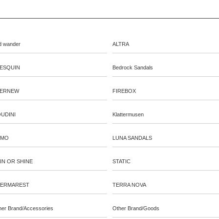
d wander
ALTRA
ESQUIN
Bedrock Sandals
ERNEW
FIREBOX
UDINI
Klattermusen
EMO
LUNA SANDALS
IN OR SHINE
STATIC
ERMAREST
TERRA NOVA
her Brand/Accessories
Other Brand/Goods