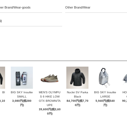
her Brand/Wear-goods
Other Brand/Wear
袋
t Bl
BIG SKY Insulite
MEN'S OLYMPU
Nuclei SV Parka
BIG SKY Insulite
HO
SMALL
S 6 HIKE LOW
Black
LARGE
,10
3,080円(税280
GTX BROWN/TA
84,700円(税7,70
5,940円(税540
90
円)
UPE
0円)
円)
39,600円(税3,60
0円)