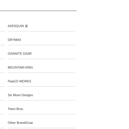
AXESQUIN 凌
DRYMAX
GRANITE GEAR
MOUNTAIN KING
PaaGO WORKS
Six Moon Designs
Teton Bros.
Other Brand/Gear