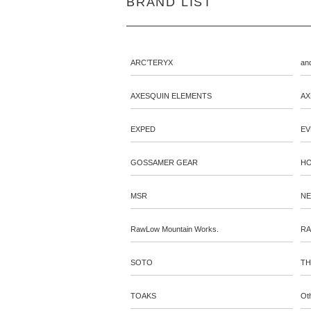
BRAND LIST
ARC’TERYX
an
AXESQUIN ELEMENTS
AX
EXPED
EV
GOSSAMER GEAR
HO
MSR
N
RawLow Mountain Works.
RA
SOTO
TH
TOAKS
Ot