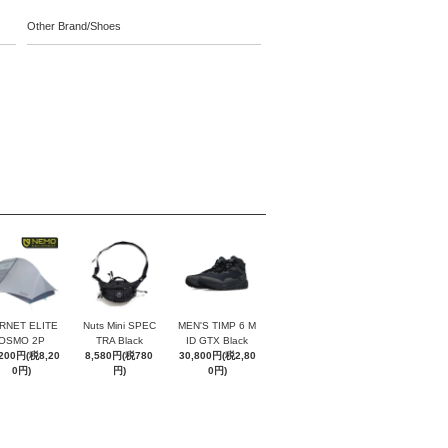
Other Brand/Shoes
RNET ELITE
Nuts Mini SPEC
MEN'S TIMP 6 M
OSMO 2P
TRA Black
ID GTX Black
,200円(税8,20
8,580円(税780
30,800円(税2,80
0円)
円)
0円)