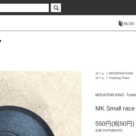
BLOG
ホーム
>
MOUNTAIN KING
ホーム
>
Trekking Poles
MOUNTAIN KING
Trekk
MK Small race
550円(税50円)
定価 550円(税50円)