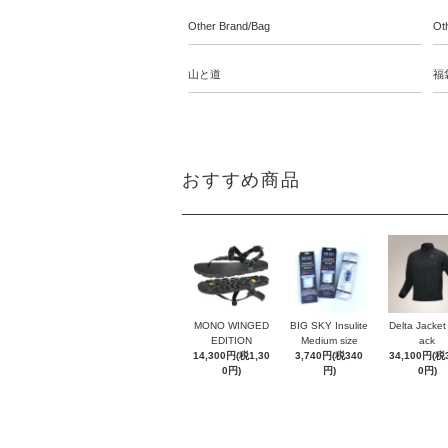
Other Brand/Bag
Ot
山と道
福
おすすめ商品
MONO WINGED
BIG SKY Insulite
Delta Jacke
EDITION
Medium size
ack
14,300円(税1,30
3,740円(税340
34,100円(税3
0円)
円)
0円)