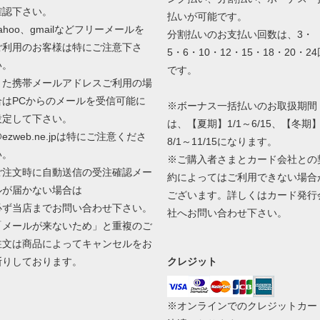
確認下さい。
払いが可能です。
ahoo、gmailなどフリーメールを
分割払いのお支払い回数は、3・
ご利用のお客様は特にご注意下さ
5・6・10・12・15・18・20・24
い。
です。
また携帯メールアドレスご利用の場
合はPCからのメールを受信可能に
※ボーナス一括払いのお取扱期間
設定して下さい。
は、【夏期】1/1～6/15、【冬期
ezweb.ne.jpは特にご注意くださ
8/1～11/15になります。
い。
※ご購入者さまとカード会社との
ご注文時に自動送信の受注確認メー
約によってはご利用できない場合
ルが届かない場合は
ございます。詳しくはカード発行
必ず当店までお問い合わせ下さい。
社へお問い合わせ下さい。
「メールが来ないため」と重複のご
注文は商品によってキャンセルをお
断りしております。
クレジット
※オンラインでのクレジットカー