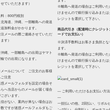
ます。
させていただきます）
※離島へ発送の場合はご利用いた
けませんので銀行振り込みまたは
送料：800円税別
レジットを選択して下さい。
（北海道、沖縄、一部離島への発送
は追加料金がかかります。
商品代引き（配達時にクレジット
受注メールの際ご連絡させていただ
ードでお支払い）
きます）
※決済手数料はお客さま負担とな
ます。
※沖縄、一部離島への出荷はヤマト
※離島へ発送の場合はご利用いた
運輸での出荷になります。
けませんので銀行振り込みまたは
レジットを選択して下さい。
※メールについて ご注文のお客様
へご注意
迷惑メールフォルダを設定の場合そ
ちらへ当店からのメールが届く場合
— ご利用いただけるお支払い方法
がございます。
—
返信がない、案内が来ない場合はお
一括払いの他、2回払い、リボル
手数ですが迷惑メールフォルダもご
ング払い、分割払い、ボーナス一