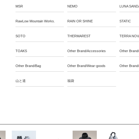
MSR
NEMO
LUNA SAND
RawLow Mountain Works.
RAIN OR SHINE
STATIC
SOTO
THERMAREST
TERRA NOV
TOAKS
Other Brand/Accessories
Other Brand
Other Brand/Bag
Other Brand/Wear-goods
Other Brand
山と道
福袋