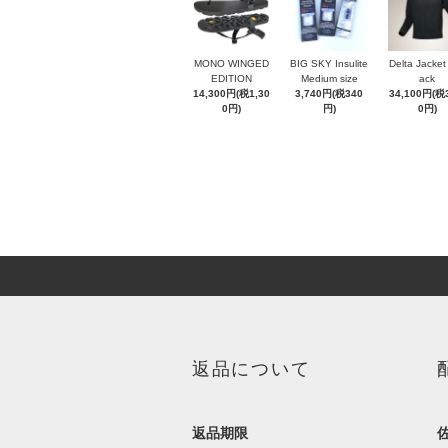
MONO WINGED
BIG SKY Insulite
Delta Jacke
EDITION
Medium size
ack
14,300円(税1,30
3,740円(税340
34,100円(税3
0円)
円)
0円)
返品について
返品期限