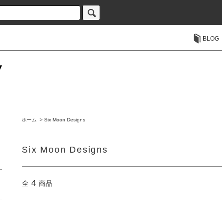
BLOG
ホーム
>
Six Moon Designs
Six Moon Designs
4
全
商品