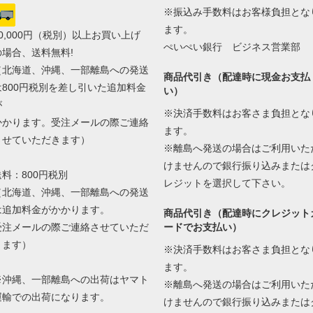
※振込み手数料はお客様負担とな
ます。
20,000円（税別）以上お買い上げ
ぺいぺい銀行 ビジネス営業部
の場合、送料無料!
（北海道、沖縄、一部離島への発送
商品代引き（配達時に現金お支払
は800円税別を差し引いた追加料金
い）
が
※決済手数料はお客さま負担とな
かかります。受注メールの際ご連絡
ます。
させていただきます）
※離島へ発送の場合はご利用いた
けませんので銀行振り込みまたは
送料：800円税別
レジットを選択して下さい。
（北海道、沖縄、一部離島への発送
は追加料金がかかります。
商品代引き（配達時にクレジット
受注メールの際ご連絡させていただ
ードでお支払い）
きます）
※決済手数料はお客さま負担とな
ます。
※沖縄、一部離島への出荷はヤマト
※離島へ発送の場合はご利用いた
運輸での出荷になります。
けませんので銀行振り込みまたは