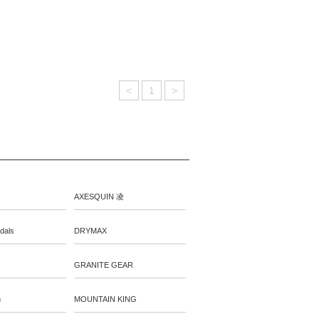
<
1
>
AXESQUIN 凌
dals
DRYMAX
GRANITE GEAR
n
MOUNTAIN KING