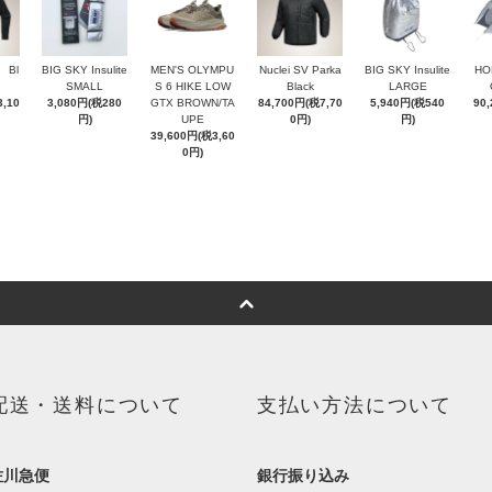
t Bl
BIG SKY Insulite
MEN'S OLYMPU
Nuclei SV Parka
BIG SKY Insulite
HO
SMALL
S 6 HIKE LOW
Black
LARGE
,10
3,080円(税280
GTX BROWN/TA
84,700円(税7,70
5,940円(税540
90
円)
UPE
0円)
円)
39,600円(税3,60
0円)
配送・送料について
支払い方法について
佐川急便
銀行振り込み