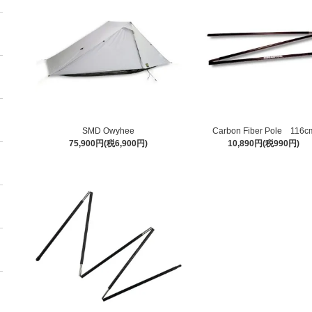
SMD Owyhee
Carbon Fiber Pole 116c
75,900円(税6,900円)
10,890円(税990円)