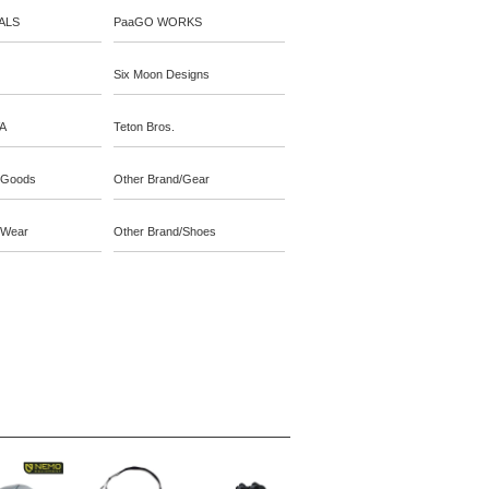
ALS
PaaGO WORKS
Six Moon Designs
A
Teton Bros.
/Goods
Other Brand/Gear
/Wear
Other Brand/Shoes