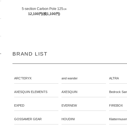
5-section Carbon Pole 125㎝
12,100円(税1,100円)
BRAND LIST
ARC’TERYX
and wander
ALTRA
AXESQUIN ELEMENTS
AXESQUIN
Bedrock San
EXPED
EVERNEW
FIREBOX
GOSSAMER GEAR
HOUDINI
Klattermuse