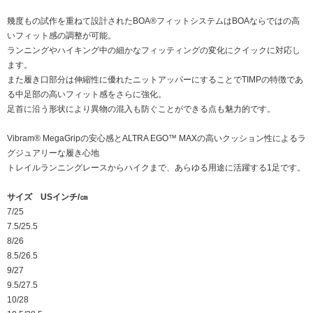
幾度もの試作を重ねて設計されたBOA®フィットシステムはBOAならではの高
いフィット感の調整が可能。
ランニングやハイキング中の細かなフィッティングの変化にクイックに対応し
ます。
また履き口部分は伸縮性に優れたニットアッパーにすることでTIMPの特徴であ
る中足部の高いフィット感をさらに強化。
足首に沿う形状により異物の混入も防ぐことができる点も魅力的です。
Vibram® MegaGripの安心感とALTRA EGO™ MAXの高いクッション性によるラ
グジュアリーな履き心地
トレイルランニングレースからハイクまで、あらゆる用途に活躍する1足です。
サイズ USインチ/㎝
7/25
7.5/25.5
8/26
8.5/26.5
9/27
9.5/27.5
10/28