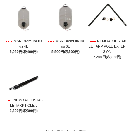
MSR DromLite Ba
MSR DromLite Ba
NEMO ADJUSTAB
gs 4L
gs 6L
LE TARP POLE EXTEN
5,060円(税460円)
5,500円(税500円)
SION
2,200円(税200円)
NEMO ADJUSTAB
LE TARP POLE L
3,300円(税300円)