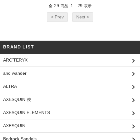
29
1
29
全
商品
-
表示
< Prev
Next >
BRAND LIST
ARC’TERYX
and wander
ALTRA
AXESQUIN 凌
AXESQUIN ELEMENTS
AXESQUIN
Bedrock Sandals