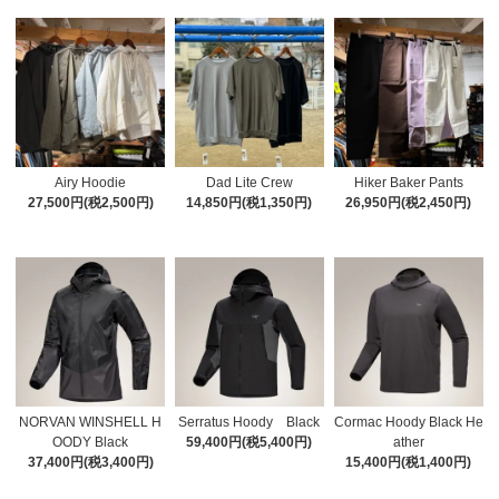
Airy Hoodie
Dad Lite Crew
Hiker Baker Pants
27,500円(税2,500円)
14,850円(税1,350円)
26,950円(税2,450円)
NORVAN WINSHELL H
Serratus Hoody Black
Cormac Hoody Black He
OODY Black
59,400円(税5,400円)
ather
37,400円(税3,400円)
15,400円(税1,400円)