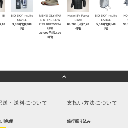
t Bl
BIG SKY Insulite
MEN'S OLYMPU
Nuclei SV Parka
BIG SKY Insulite
HO
SMALL
S 6 HIKE LOW
Black
LARGE
,10
3,080円(税280
GTX BROWN/TA
84,700円(税7,70
5,940円(税540
90
円)
UPE
0円)
円)
39,600円(税3,60
0円)
配送・送料について
支払い方法について
佐川急便
銀行振り込み