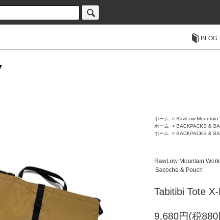
BLOG
ホーム
>
RawLow Mountain 
ホーム
>
BACKPACKS & B
ホーム
>
BACKPACKS & B
RawLow Mountain Work
Sacoche & Pouch
Tabitibi Tote 
9,680円(税880