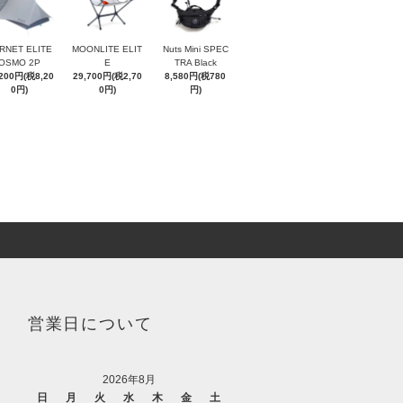
RNET ELITE
MOONLITE ELIT
Nuts Mini SPEC
OSMO 2P
E
TRA Black
,200円(税8,20
29,700円(税2,70
8,580円(税780
0円)
0円)
円)
営業日について
2026年8月
日
月
火
水
木
金
土