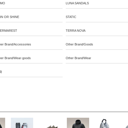
EMO
LUNA SANDALS
IN OR SHINE
STATIC
ERMAREST
TERRA NOVA
her Brand/Accessories
Other Brand/Goods
her Brand/Wear-goods
Other Brand/Wear
袋