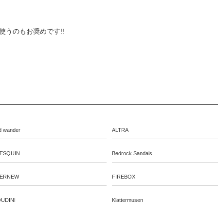
使うのもお奨めです!!
d wander
ALTRA
ESQUIN
Bedrock Sandals
ERNEW
FIREBOX
UDINI
Klattermusen