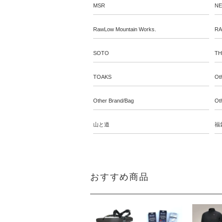
MSR
N
RawLow Mountain Works.
RA
SOTO
TH
TOAKS
Ot
Other Brand/Bag
Ot
山と道
福
おすすめ商品