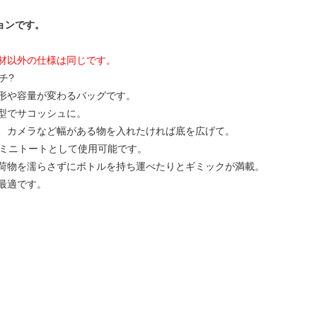
ィションです。
材以外の仕様は同じです。
チ?
形や容量が変わるバッグです。
型でサコッシュに。
、カメラなど幅がある物を入れたければ底を広げて。
のミニトートとして使用可能です。
荷物を濡らさずにボトルを持ち運べたりとギミックが満載。
最適です。