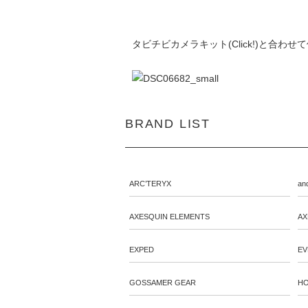
タビチビカメラキット(Click!)
と合わせて
BRAND LIST
ARC’TERYX
an
AXESQUIN ELEMENTS
AX
EXPED
EV
GOSSAMER GEAR
HO