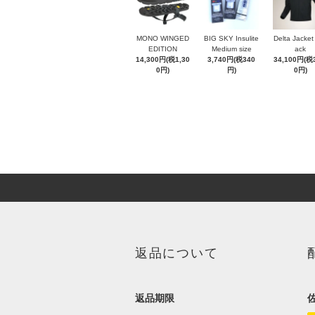
MONO WINGED
BIG SKY Insulite
Delta Jacke
EDITION
Medium size
ack
14,300円(税1,30
3,740円(税340
34,100円(税3
0円)
円)
0円)
返品について
返品期限