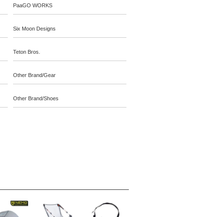
PaaGO WORKS
Six Moon Designs
Teton Bros.
Other Brand/Gear
Other Brand/Shoes