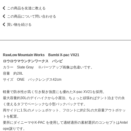
この商品を友達に教える
この商品について問い合わせる
買い物を続ける
RawLow Mountain Works Bambi X-pac VX21
ロウロウマウンテンワークス バンビ
カラー Slate Gray ※パーツアップ画像は色違いです。
容量 約28L
サイズ ONE バックレングス42cm
軽量で防水性が高く引き裂き強度にも優れたX-pac XV21を採用。
最大容量約30Lのデイハイクから小屋泊、ちょっと頑張ればテント泊までの永
く使えるタフでベーシックな小型バックパックです。
両サイドに1.5Lのメッシュポケット、フロントに約2.5Lの大容量アウトポケッ
トを配置。
要所にダイニーマやX-PAC を使用して適材適所の素材選択のコンセプトはAntel
ope譲りです。