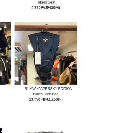
Hikers Seat
4,730円(税430円)
RLMW.×PAPERSKY EDITION
Bike'n Hike Bag
13,750円(税1,250円)