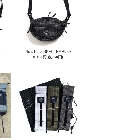
k
Nuts Pack SPECTRA Black
9,350円(税850円)