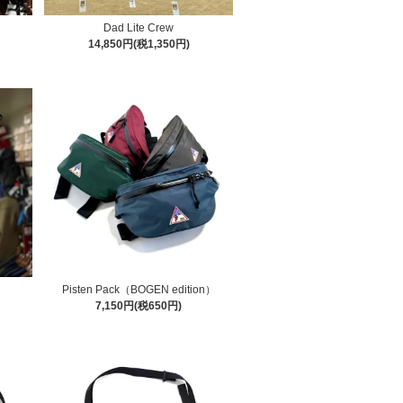
Dad Lite Crew
14,850円(税1,350円)
Pisten Pack（BOGEN edition）
7,150円(税650円)