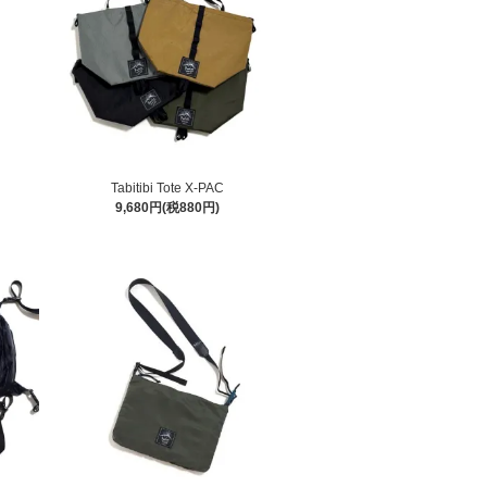
Tabitibi Tote X-PAC
9,680円(税880円)