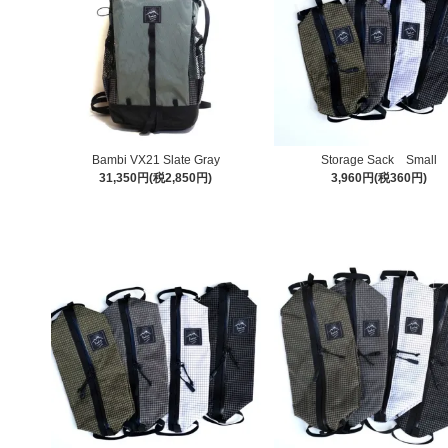
Bambi VX21 Slate Gray
Storage Sack Small
31,350円(税2,850円)
3,960円(税360円)