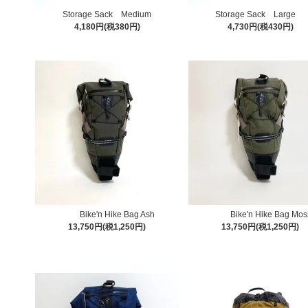
Storage Sack Medium
Storage Sack Large
4,180円(税380円)
4,730円(税430円)
Bike'n Hike Bag Ash
Bike'n Hike Bag Mos
13,750円(税1,250円)
13,750円(税1,250円)