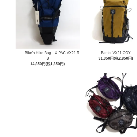
Bike'n Hike Bag X-PAC VX21 R
Bambi VX21 COY
B
31,350円(税2,850円)
14,850円(税1,350円)