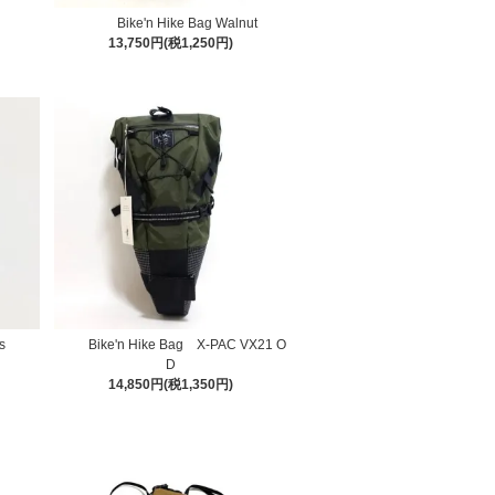
Bike'n Hike Bag Walnut
13,750円(税1,250円)
s
Bike'n Hike Bag X-PAC VX21 O
D
14,850円(税1,350円)