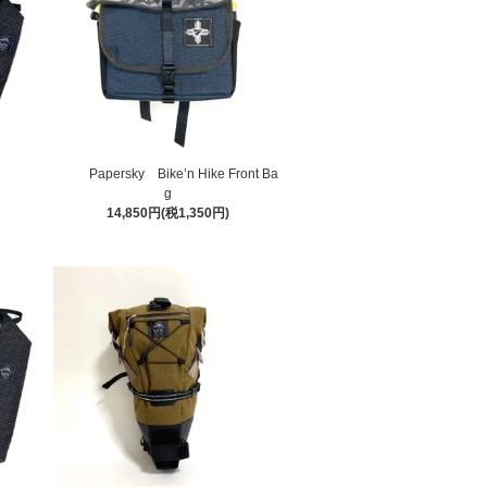
Papersky Bike’n Hike Front Ba
g
14,850円(税1,350円)