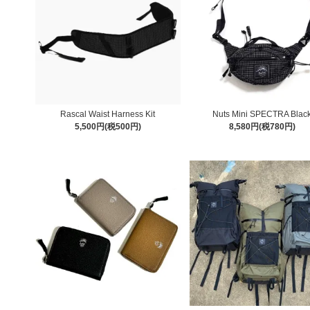
Rascal Waist Harness Kit
Nuts Mini SPECTRA Blac
5,500円(税500円)
8,580円(税780円)