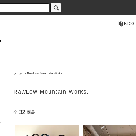
BLOG
ホーム
>
RawLow Mountain Works.
RawLow Mountain Works.
32
全
商品