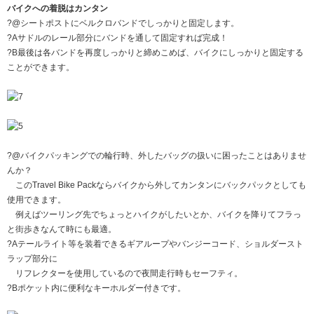
バイクへの着脱はカンタン
?@シートポストにベルクロバンドでしっかりと固定します。
?Aサドルのレール部分にバンドを通して固定すれば完成！
?B最後は各バンドを再度しっかりと締めこめば、バイクにしっかりと固定する
ことができます。
?@バイクパッキングでの輪行時、外したバッグの扱いに困ったことはありませ
んか？
このTravel Bike Packならバイクから外してカンタンにバックパックとしても
使用できます。
例えばツーリング先でちょっとハイクがしたいとか、バイクを降りてフラっ
と街歩きなんて時にも最適。
?Aテールライト等を装着できるギアループやバンジーコード、ショルダースト
ラップ部分に
リフレクターを使用しているので夜間走行時もセーフティ。
?Bポケット内に便利なキーホルダー付きです。