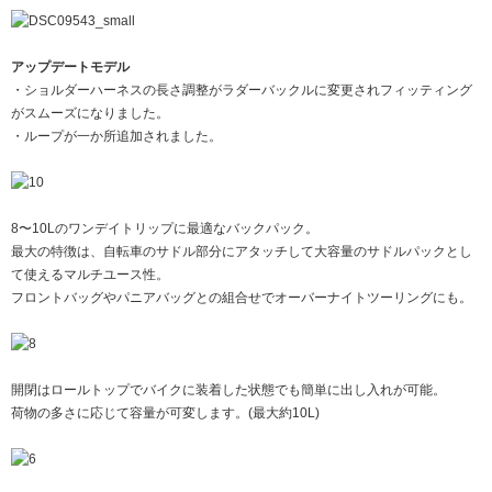
アップデートモデル
・ショルダーハーネスの長さ調整がラダーバックルに変更されフィッティング
がスムーズになりました。
・ループが一か所追加されました。
8〜10Lのワンデイトリップに最適なバックパック。
最大の特徴は、自転車のサドル部分にアタッチして大容量のサドルパックとし
て使えるマルチユース性。
フロントバッグやパニアバッグとの組合せでオーバーナイトツーリングにも。
開閉はロールトップでバイクに装着した状態でも簡単に出し入れが可能。
荷物の多さに応じて容量が可変します。(最大約10L)