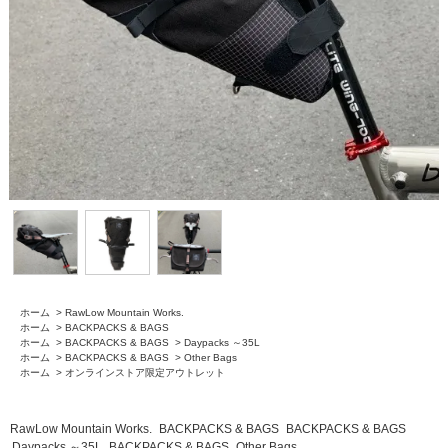
ホーム
>
RawLow Mountain Works.
ホーム
>
BACKPACKS & BAGS
ホーム
>
BACKPACKS & BAGS
>
Daypacks ～35L
ホーム
>
BACKPACKS & BAGS
>
Other Bags
ホーム
>
オンラインストア限定アウトレット
RawLow Mountain Works.
BACKPACKS & BAGS
BACKPACKS & BAGS
Daypacks ～35L
BACKPACKS & BAGS
Other Bags