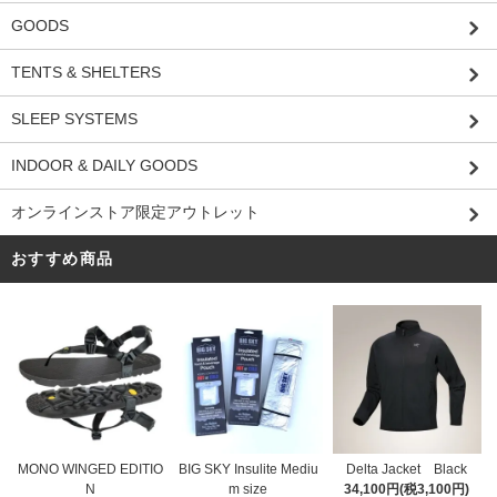
GOODS
TENTS & SHELTERS
SLEEP SYSTEMS
INDOOR & DAILY GOODS
オンラインストア限定アウトレット
おすすめ商品
MONO WINGED EDITIO
BIG SKY Insulite Mediu
Delta Jacket Black
N
m size
34,100円(税3,100円)