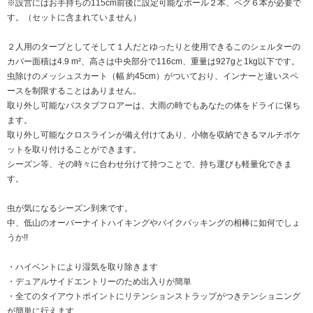
※設営にはお手持ちの115cm前後に設定可能なポール２本、ペグ６本が必要で
す。（セットに含まれていません）
２人用のタープとしてそして１人だとゆったりと使用できるこのシェルターの
カバー面積は4.9 m²、高さは中央部分で116cm、重量は927gと1kg以下です。
虫除けのメッシュスカート（幅 約45cm）がついており、インナーと違いスペ
ースを制限することはありません。
取り外し可能なバスタブフロアーは、大雨の時でもあなたの体をドライに保ち
ます。
取り外し可能なクロスラインが備え付けてあり、小物を収納できるマルチポケ
ットを取り付けることができます。
シーズン等、その時々に合わせ分けて持つことで、持ち運びも軽量化できま
す。
虫が気になるシーズン到来です。
中、低山のオーバーナイトハイキングやバイクパッキングの相棒に如何でしょ
うか!!
・ハイベントにより湿気を取り除きます
・デュアルサイドエントリーのため出入りが簡単
・全てのタイアウトポイントにリテンションストラップがつきテンショニング
が簡単に行えます