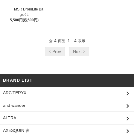
MSR DromLite Ba
gs 6L
5,500円(税500円)
4
1
4
全
商品
-
表示
< Prev
Next >
BRAND LIST
ARC’TERYX
and wander
ALTRA
AXESQUIN 凌